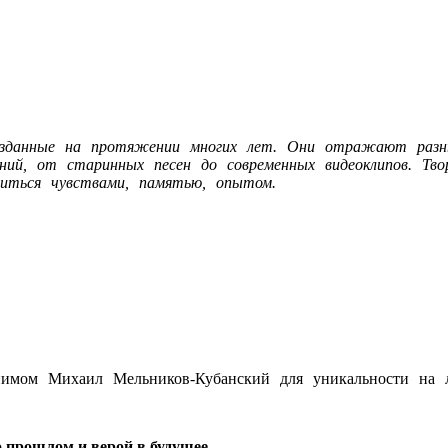
созданные на протяжении многих лет. Они отражают раз
ений, от старинных песен до современных видеоклипов. Тв
литься чувствами, памятью, опытом.
нимом Михаил Мельников-Кубанский для уникальности на л
о прошлом и верой в будущее